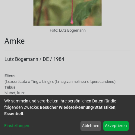
Foto:
Lutz Bögemann
Amke
Lutz Bögemann /
DE
/
1984
Eltern
(f.excorticata x Ting a Ling) x (f.mag.var.molinea x f.perscandens)
Tubus
blutrot, kurz
Sepalen
Wir sammeln und verarbeiten Ihre persönlichen Daten für die
klein blutrot
folgenden Zwecke:
Besucher Wiedererkennung/Statistiken,
Korolle/Petalen
Essentiell
.
dunkelviolettrot
Knospe/Blüte
Einstellungen
...
Ablehnen
Akzeptieren
einfach, kleinblütig, reichblühend
Wuchs