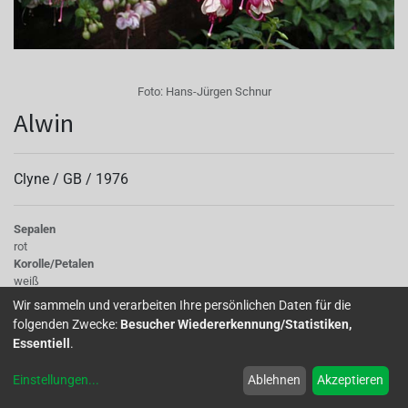
Foto:
Hans-Jürgen Schnur
Alwin
Clyne /
GB
/
1976
Sepalen
rot
Korolle/Petalen
weiß
Knospe/Blüte
Wir sammeln und verarbeiten Ihre persönlichen Daten für die
halb gefüllt, klein
folgenden Zwecke:
Besucher Wiedererkennung/Statistiken,
Wuchs
Essentiell
.
halb hängend
Einstellungen
...
Ablehnen
Akzeptieren