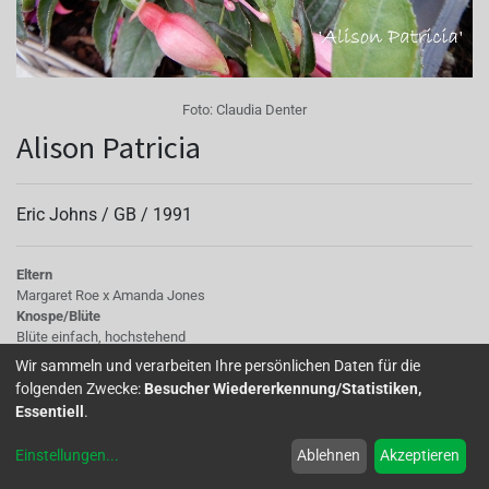
Foto:
Claudia Denter
Alison Patricia
Eric Johns /
GB
/
1991
Eltern
Margaret Roe x Amanda Jones
Knospe/Blüte
Blüte einfach, hochstehend
Wuchs
Wir sammeln und verarbeiten Ihre persönlichen Daten für die
aufrecht, kompakt
folgenden Zwecke:
Besucher Wiedererkennung/Statistiken,
Essentiell
.
Einstellungen
...
Ablehnen
Akzeptieren
Home
Über uns
Galerie
Mitglied werden
Forum