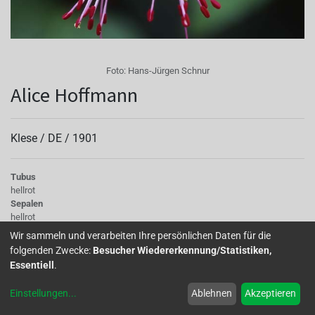
Foto:
Hans-Jürgen Schnur
Alice Hoffmann
Klese /
DE
/
1901
Tubus
hellrot
Sepalen
hellrot
Korolle/Petalen
Wir sammeln und verarbeiten Ihre persönlichen Daten für die
weiß mit leicht rosa Äderung
folgenden Zwecke:
Besucher Wiedererkennung/Statistiken,
Staubgefäße
Essentiell
.
zartrosa
Stempel
Einstellungen
...
Ablehnen
Akzeptieren
rot
Knospe/Blüte