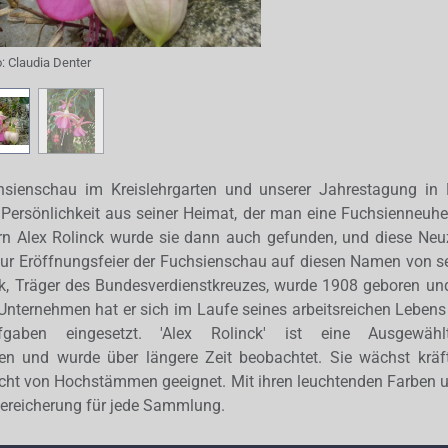
o:
Claudia Denter
hsienschau im Kreislehrgarten und unserer Jahrestagung in
 Persönlichkeit aus seiner Heimat, der man eine Fuchsienneuhe
rn Alex Rolinck wurde sie dann auch gefunden, und diese N
ur Eröffnungsfeier der Fuchsienschau auf diesen Namen von se
nck, Träger des Bundesverdienstkreuzes, wurde 1908 geboren un
 Unternehmen hat er sich im Laufe seines arbeitsreichen Lebens 
fgaben eingesetzt. 'Alex Rolinck' ist eine Ausgewä
n und wurde über längere Zeit beobachtet. Sie wächst kräft
cht von Hochstämmen geeignet. Mit ihren leuchtenden Farben un
 Bereicherung für jede Sammlung.