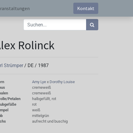
ranstaltungen
Kontakt
lex Rolinck
rl Strümper
/
DE
/
1987
ern
Amy Lye
x
Dorothy Louise
bus
cremeweiß
palen
cremeweiß
olle/Petalen
halbgefüllt, rot
aubgefäße
rot
empel
weiß
ub
mittelgrün
chs
aufrecht und buschig