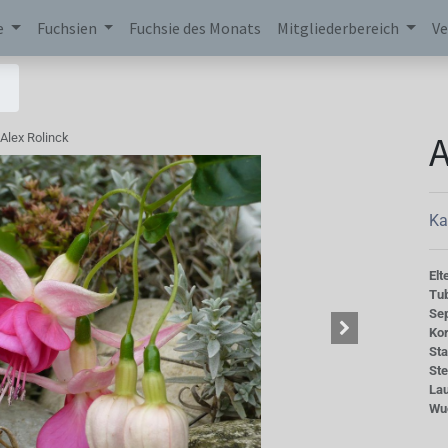
e
Fuchsien
Fuchsie des Monats
Mitgliederbereich
Ve
A
Alex Rolinck
Ka
Elt
Tu
Se
Kor
St
St
La
Wu