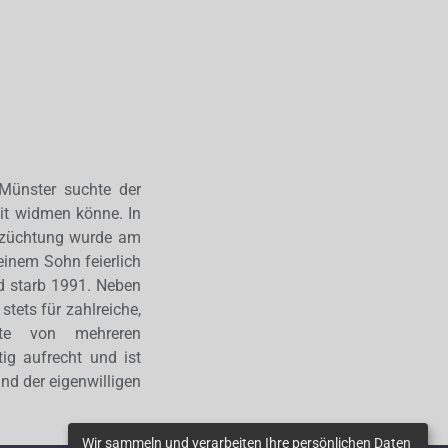
 Münster suchte der
it widmen könne. In
euzüchtung wurde am
inem Sohn feierlich
d starb 1991. Neben
stets für zahlreiche,
hlte von mehreren
ig aufrecht und ist
d der eigenwilligen
Wir sammeln und verarbeiten Ihre persönlichen Daten