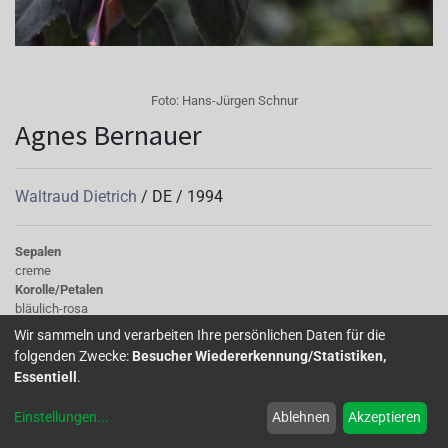
Foto:
Hans-Jürgen Schnur
Agnes Bernauer
Waltraud Dietrich
/
DE
/
1994
Sepalen
creme
Korolle/Petalen
bläulich-rosa
Knospe/Blüte
Wir sammeln und verarbeiten Ihre persönlichen Daten für die
gefüllt, gross
folgenden Zwecke:
Besucher Wiedererkennung/Statistiken,
Wuchs
Essentiell
.
stehend
Einstellungen
...
Ablehnen
Akzeptieren