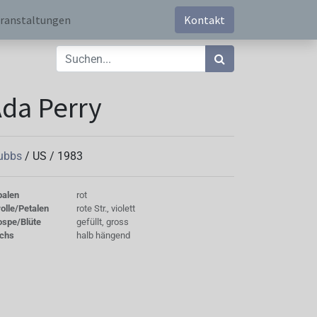
ranstaltungen
Kontakt
da Perry
ubbs
/
US
/
1983
palen
rot
olle/Petalen
rote Str., violett
ospe/Blüte
gefüllt, gross
chs
halb hängend