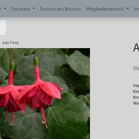
e
Fuchsien
Fuchsie des Monats
Mitgliederbereich
Ve
A
Ada Perry
St
Se
Kor
Kn
Wu