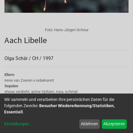
Foto:
Hans-Jürgen Schnur
Aach Libelle
Olga Schär /
CH
/
1997
Eltern
irene van Zoeren x unbekannt
Sepalen
etwas verdreht, grüne Spitzen, rosa, schmal
Korolle/Petalen
Wir sammeln und verarbeiten Ihre persönlichen Daten für die
kräftig rosa
folgenden Zwecke:
Besucher Wiedererkennung/Statistiken,
Knospe/Blüte
Essentiell
.
einfach, mittelgross
Laub
Einstellungen
...
Ablehnen
Akzeptieren
dunkelgrün, klein
Wuchs