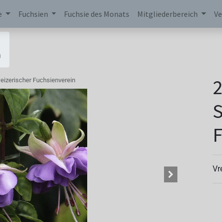
e
Fuchsien
Fuchsie des Monats
Mitgliederbereich
Ve
n
2
eizerischer Fuchsienverein
S
F
Vr