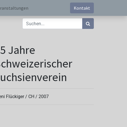
ranstaltungen
Kontakt
5 Jahre
chweizerischer
uchsienverein
eni Flückiger /
CH
/
2007