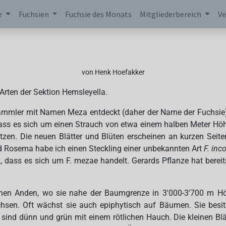
e
Fuchsien
Fuchsie des Monats
Mitgliederbereich
Ve
von Henk Hoefakker
 Arten der Sektion Hemsleyella.
ammler mit Namen Meza entdeckt (daher der Name der Fuchsie) 
r dass es sich um einen Strauch von etwa einem halben Meter Höh
tzen. Die neuen Blätter und Blüten erscheinen an kurzen Seit
d Rosema habe ich einen Steckling einer unbekannten Art
F. inc
, dass es sich um F. mezae handelt. Gerards Pflanze hat berei
schen Anden, wo sie nahe der Baumgrenze in 3'000-3'700 m Hö
hsen. Oft wächst sie auch epiphytisch auf Bäumen. Sie besitz
, sind dünn und grün mit einem rötlichen Hauch. Die kleinen Bl