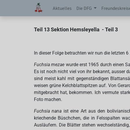
Aktuelles
Die DFG
Freundeskreis
Teil 13 Sektion
Hemsleyella
- Teil 3
In dieser Folge betrachten wir nun die letzten 6
Fuchsia mezae
wurde erst 1965 durch einen S
Es ist noch nicht viel von ihr bekannt, ausse
sind meist kahl mit gegenständigen Blattansä
weisen grüne Kelchblattspitzen auf. Von Gerar
mitgebracht hat, bekommen. Ich vermute stark
Foto machen.
Fuchsia nana
ist eine Art aus den boliviani
kriechende Büschchen, die in Felsspalten wac
Ausläufern. Die Blätter stehen wechselständig