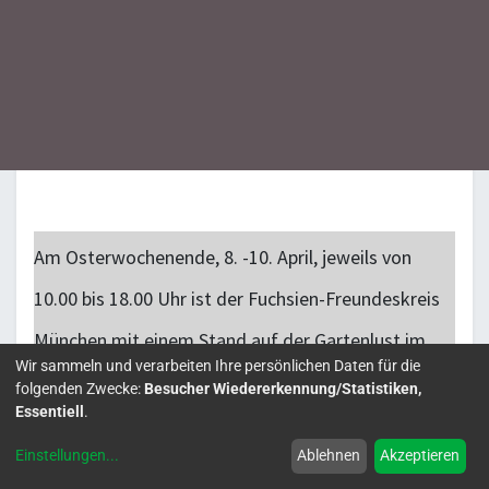
Am Osterwochenende, 8. -10. April, jeweils von
10.00 bis 18.00 Uhr ist der Fuchsien-Freundeskreis
München mit einem Stand auf der Gartenlust im
Wir sammeln und verarbeiten Ihre persönlichen Daten für die
Schleißheimer Schlosspark vertreten. Wir möchten
folgenden Zwecke:
Besucher Wiedererkennung/Statistiken,
Essentiell
.
das Interesse an Fuchsien mit Schaupflanzen
Einstellungen
...
Ablehnen
Akzeptieren
wecken und Interessierte mit