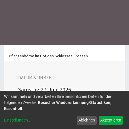
Pflanzenbörse im Hof des Schlosses Crossen
DATUM & UHRZEIT
Samstag
27. Juni 2026
Wir sammeln und verarbeiten Ihre persönlichen Daten für die
10:00
16:00
folgenden Zwecke:
Besucher Wiedererkennung/Statistiken,
Europe/Berlin
Essentiell
.
Zu Kalender hinzufügen
Einstellungen
...
Ablehnen
Akzeptieren