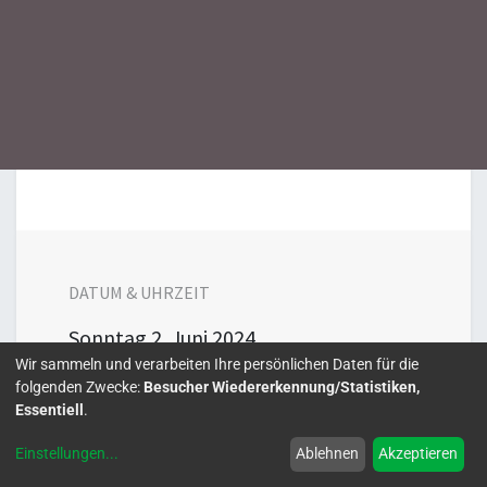
DATUM & UHRZEIT
Sonntag
2. Juni 2024
Wir sammeln und verarbeiten Ihre persönlichen Daten für die
10:00
17:00
folgenden Zwecke:
Besucher Wiedererkennung/Statistiken,
Europe/Berlin
Essentiell
.
Zu Kalender hinzufügen
Einstellungen
...
Ablehnen
Akzeptieren