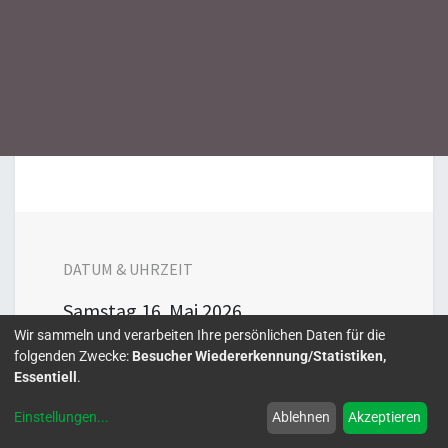
DATUM & UHRZEIT
Samstag
16. Mai 2026
Wir sammeln und verarbeiten Ihre persönlichen Daten für die
10:00
18:00
folgenden Zwecke:
Besucher Wiedererkennung/Statistiken,
Europe/Berlin
Essentiell
.
Zu Kalender hinzufügen
Einstellungen
...
Ablehnen
Akzeptieren