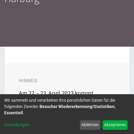
HINWEIS
Am 22. - 23. April 2023 kommt
Gärtnerei Anselm Breuckmann mit
Wir sammeln und verarbeiten Ihre persönlichen Daten für die
Fuchsien zum Kiekeberg. Wir helfen
folgenden Zwecke:
Besucher Wiedererkennung/Statistiken,
Essentiell
.
beim Verkauf. Informieren Sie sich
über den neuen Standort. Kinder
Einstellungen
...
Ablehnen
Akzeptieren
können Fuchsien einpflanzen.