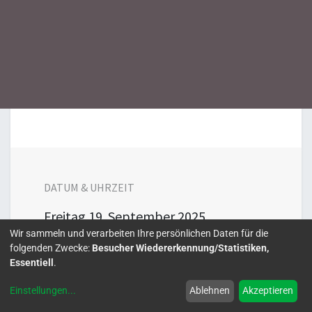
DATUM & UHRZEIT
Freitag
19. September 2025
Wir sammeln und verarbeiten Ihre persönlichen Daten für die
00:00
00:00
folgenden Zwecke:
Besucher Wiedererkennung/Statistiken,
Europe/Berlin
Essentiell
.
Zu Kalender hinzufügen
Einstellungen
...
Ablehnen
Akzeptieren