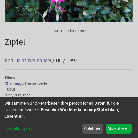
Foto:
Claudia Denter
Zipfel
Karl Heinz Neuhäusel
/
DE
/
1993
Eltern
Charming
x Hessenperle
Tubus
dick, kurz, rosa
Sepalen
Wir sammeln und verarbeiten Ihre persönlichen Daten für die
rosa mit gelbgrünen Spitzen
folgenden Zwecke:
Besucher Wiedererkennung/Statistiken,
Korolle/Petalen
Essentiell
.
im Verblühen hellrot., weinrot mit rosa Äderung
Knospe/Blüte
Einstellungen
...
Ablehnen
Akzeptieren
einfachblühend
Wuchs