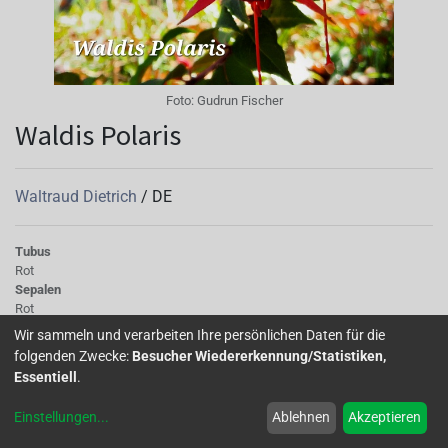
Foto:
Gudrun Fischer
Waldis Polaris
Waltraud Dietrich
/
DE
Tubus
Rot
Sepalen
Rot
Korolle/Petalen
Wir sammeln und verarbeiten Ihre persönlichen Daten für die
Rot
folgenden Zwecke:
Besucher Wiedererkennung/Statistiken,
Knospe/Blüte
Essentiell
.
Blüte einfach, mittelgross
Wuchs
Einstellungen
...
Ablehnen
Akzeptieren
stehend