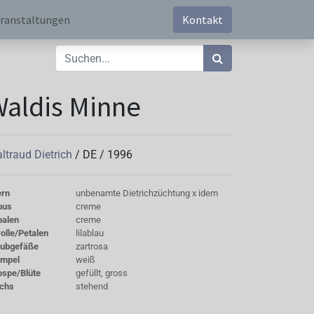
ranstaltungen
Kontakt
aldis Minne
ltraud Dietrich
/
DE
/
1996
ern
unbenamte Dietrichzüchtung x idem
bus
creme
palen
creme
olle/Petalen
lilablau
aubgefäße
zartrosa
empel
weiß
ospe/Blüte
gefüllt, gross
chs
stehend