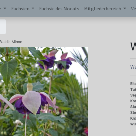
e
Fuchsien
Fuchsie des Monats
Mitgliederbereich
Ve
W
Waldis Minne
Wa
Elt
Tu
Se
Kor
St
St
Kn
Wu