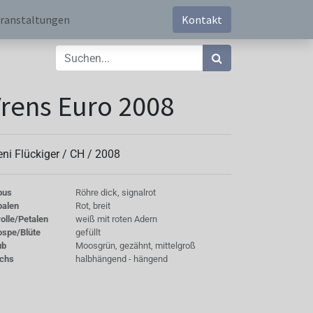
ranstaltungen
Kontakt
rens Euro 2008
eni Flückiger /
CH
/
2008
bus
Röhre dick, signalrot
palen
Rot, breit
olle/Petalen
weiß mit roten Adern
ospe/Blüte
gefüllt
ub
Moosgrün, gezähnt, mittelgroß
chs
halbhängend - hängend