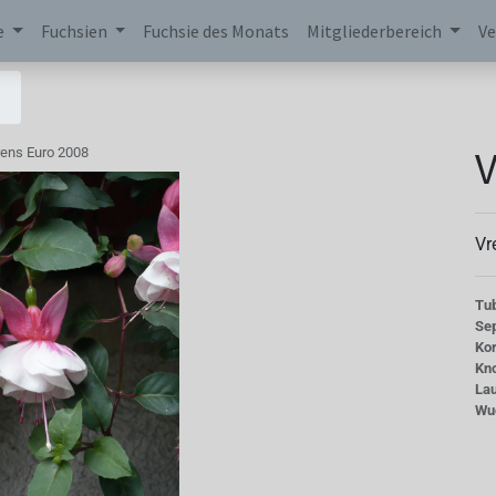
e
Fuchsien
Fuchsie des Monats
Mitgliederbereich
Ve
V
rens Euro 2008
Vr
Tu
Se
Kor
Kn
La
Wu