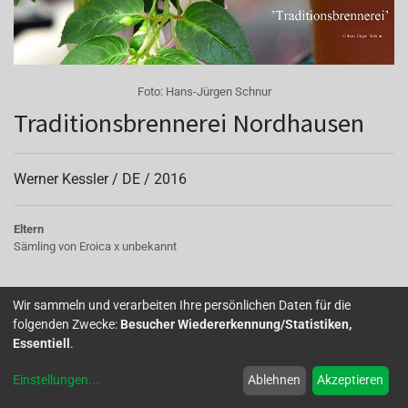
Foto:
Hans-Jürgen Schnur
Traditionsbrennerei Nordhausen
Werner Kessler /
DE
/
2016
Eltern
Sämling von Eroica x unbekannt
Wir sammeln und verarbeiten Ihre persönlichen Daten für die
Home
Über uns
Galerie
Mitglied werden
Forum
folgenden Zwecke:
Besucher Wiedererkennung/Statistiken,
Essentiell
.
Impressum
Datenschutz
Einstellungen
...
Ablehnen
Akzeptieren