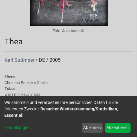
Foto:
Anja Asshoff
Thea
Karl Strümper
/
DE
/
2005
Eltern
Christina Becker x Gimlie
Tubus
weiß mit Hauch rosa
Korolle/Petalen
Wir sammeln und verarbeiten Ihre persönlichen Daten für die
weiß
folgenden Zwecke:
Besucher Wiedererkennung/Statistiken,
Essentiell
.
Thea' ist eine weiße Fuchsie mit roten
Einstellungen
...
Ablehnen
Akzeptieren
Staubfäden,gezüchtet von Karl Strümper aus dem Jahr
2005.Sie ist nicht sehr starkwüchsig,blüht aber