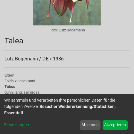
Foto:
Lutz Bögemann
Talea
Lutz Bögemann /
DE
/
1986
Eltern
Folda
x unbekannt
Tubus
dünn, lang, salmrosa
Sepalen
Wir sammeln und verarbeiten Ihre persönlichen Daten für die
karminrosa mit schwach gelbgrünen Spitzen
folgenden Zwecke:
Besucher Wiedererkennung/Statistiken,
Korolle/Petalen
Essentiell
.
hellviolettblau mit karminroter Basis und Äderung und kleinen Petaloiden
Knospe/Blüte
Einstellungen
...
Ablehnen
Akzeptieren
einfach, kleinblütig
Wuchs