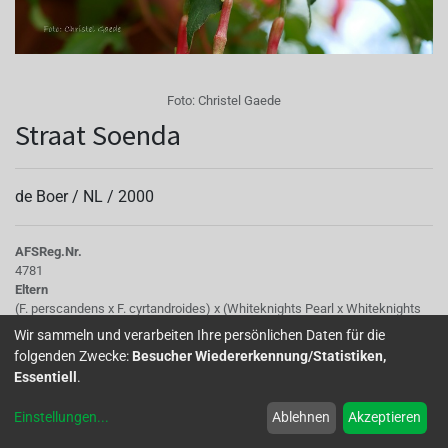
Foto:
Christel Gaede
Straat Soenda
de Boer /
NL
/
2000
AFS
Reg.Nr.
4781
Eltern
(F. perscandens x F. cyrtandroides) x (Whiteknights Pearl x Whiteknights
Pearl)
Wir sammeln und verarbeiten Ihre persönlichen Daten für die
Tubus
folgenden Zwecke:
Besucher Wiedererkennung/Statistiken,
hellrot
Essentiell
.
Sepalen
hellgrün
Einstellungen
...
Ablehnen
Akzeptieren
Korolle/Petalen
magenta