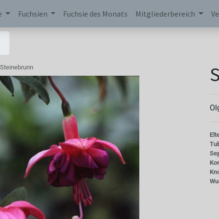
e
Fuchsien
Fuchsie des Monats
Mitgliederbereich
Ve
S
Steinebrunn
Ol
Elt
Tu
Se
Kor
Kn
Wu