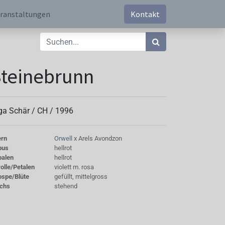
ranstaltungen
Kontakt
teinebrunn
ga Schär /
CH
/
1996
ern
Orwell
x Arels Avondzon
bus
hellrot
palen
hellrot
olle/Petalen
violett m. rosa
ospe/Blüte
gefüllt, mittelgross
chs
stehend