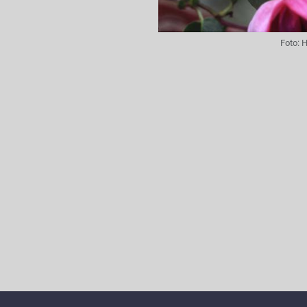
Foto:
H