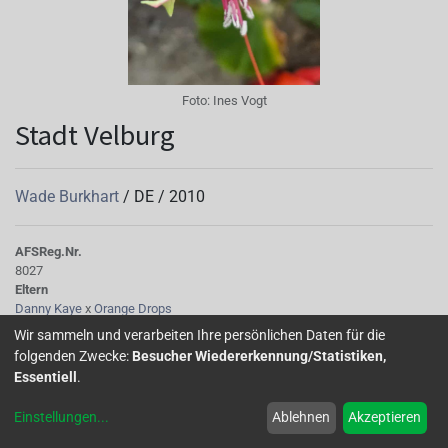
Foto:
Ines Vogt
Stadt Velburg
Wade Burkhart
/
DE
/
2010
AFS
Reg.Nr.
8027
Eltern
Danny Kaye
x
Orange Drops
Tubus
Wir sammeln und verarbeiten Ihre persönlichen Daten für die
Mittellang, etwas dicklich, weiß-orange
folgenden Zwecke:
Besucher Wiedererkennung/Statistiken,
Sepalen
Essentiell
.
rot-orange, schmal, zurückgeschlagen
Korolle/Petalen
Einstellungen
...
Ablehnen
Akzeptieren
rot-orange
Knospe/Blüte