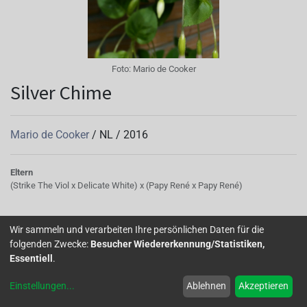
Foto:
Mario de Cooker
Silver Chime
Mario de Cooker
/
NL
/
2016
Eltern
(Strike The Viol x Delicate White) x (Papy René x Papy René)
'Silver Chime' (De Cooker,2016) aus der Kreuzung ("Strike
Wir sammeln und verarbeiten Ihre persönlichen Daten für die
The Viol" x "Delicate")White') x ('Papy René' x'Papy René').
folgenden Zwecke:
Besucher Wiedererkennung/Statistiken,
Farbe derziemlich langen Röhre und die Kelchblätter und
Essentiell
.
Blütenblätter sind zartrosa.Je nach
Einstellungen
...
Ablehnen
Akzeptieren
Wachstumsbedingungen in Richtung Weiß gehend. Es ist
einnatürlicher Hänger,was anscheinend ein Glücksfall