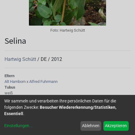
Foto:
Hartwig Schütt
Selina
Hartwig Schütt
/
DE
/
2012
Eltern
Alt Hamborn
x
Alfred Fuhrmann
Tubus
weiß
Sepalen
Wir sammeln und verarbeiten Ihre persönlichen Daten für die
weiß
folgenden Zwecke:
Besucher Wiedererkennung/Statistiken,
Korolle/Petalen
Essentiell
.
rosa
Knospe/Blüte
Einstellungen
...
Ablehnen
Akzeptieren
einfach
Laub