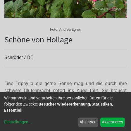
Foto:
Andrea Egner
Schöne von Hollage
Schröder /
DE
Eine Triphylla die gerne Sonne mag und die durch ihre
schwere Blütenpracht sofort ins Auge fällt. Sie braucht
etwas bis sie Knospen ansetzt,blüht aber dann schier
Wir sammeln und verarbeiten Ihre persönlichen Daten für die
folgenden Zwecke:
Besucher Wiedererkennung/Statistiken,
unendlich bis in den Herbst hinein. (entnommen auf
Essentiell
.
Fuchsienkurier 1-2020:"Meine Top 10)
Autor(en):
Andrea Egner
Einstellungen
...
Ablehnen
Akzeptieren