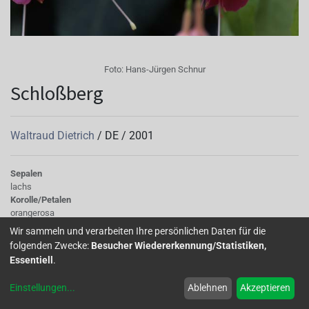
Foto:
Hans-Jürgen Schnur
Schloßberg
Waltraud Dietrich
/
DE
/
2001
Sepalen
lachs
Korolle/Petalen
orangerosa
Knospe/Blüte
Wir sammeln und verarbeiten Ihre persönlichen Daten für die
einfach, mittelgross
folgenden Zwecke:
Besucher Wiedererkennung/Statistiken,
Wuchs
Essentiell
.
halb hängend
Einstellungen
...
Ablehnen
Akzeptieren