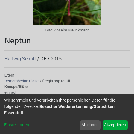
Foto:
Anselm Breuckmann
Neptun
Hartwig Schütt
/
DE
/
2015
Eltern
Remembering Claire
x f.regia ssp.reitzii
Knospe/Blüte
einfach
Wuchs
Wir sammeln und verarbeiten Ihre persönlichen Daten für die
winterhart
folgenden Zwecke:
Besucher Wiedererkennung/Statistiken,
Essentiell
.
Einstellungen
...
Ablehnen
Akzeptieren
Home
Über uns
Galerie
Mitglied werden
Forum