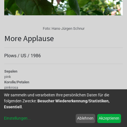
Foto:
Hans-Jürgen Schnur
More Applause
Plows /
US
/
1986
Sepalen
pink
Korolle/Petalen
pinkrosa
Knospe/Blüte
Wir sammeln und verarbeiten Ihre persönlichen Daten für die
gefüllt, gross
folgenden Zwecke:
Besucher Wiedererkennung/Statistiken,
Wuchs
Essentiell
.
halb hängend
Einstellungen
...
Ablehnen
Akzeptieren