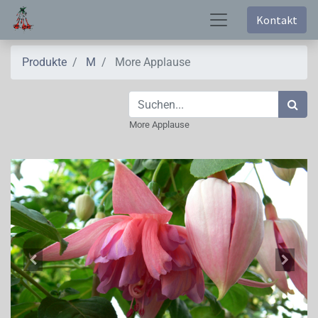
Kontakt
Produkte
M
More Applause
More Applause