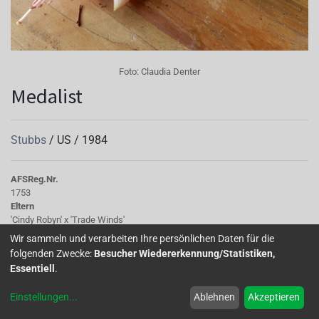
Foto:
Claudia Denter
Medalist
Stubbs
/
US
/
1984
AFS
Reg.Nr.
1753
Eltern
'Cindy Robyn' x 'Trade Winds'
Wir sammeln und verarbeiten Ihre persönlichen Daten für die
folgenden Zwecke:
Besucher Wiedererkennung/Statistiken,
Essentiell
.
Home
Über uns
Galerie
Mitglied werden
Forum
Einstellungen
...
Ablehnen
Akzeptieren
Impressum
Datenschutz