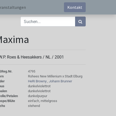
ranstaltungen
Kontakt
Maxima
W.P. Roes & Heesakkers /
NL
/
2001
S
Reg.Nr.
4795
ern
Rohees New Millenium x Stadt Elburg
der
HeRi Browny
,
Johann Brunner
bus
dunkelviolettrot
palen
dunkelviolettrot
olle/Petalen
dunkelpurpur
ospe/Blüte
einfach, mittelgross
chs
stehend