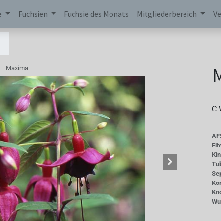
e
Fuchsien
Fuchsie des Monats
Mitgliederbereich
Ve
Maxima
C.
AF
Elt
Kin
Tu
Se
Kor
Kn
Wu