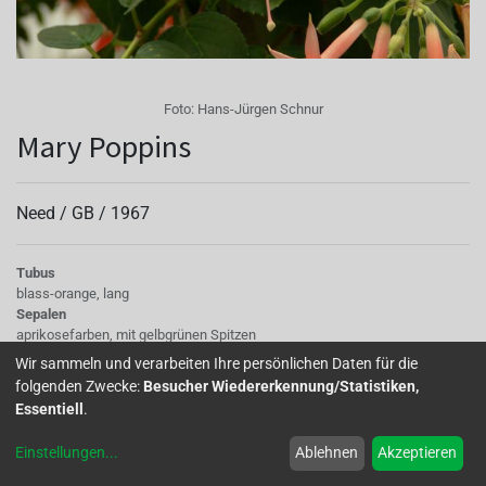
Foto:
Hans-Jürgen Schnur
Mary Poppins
Need /
GB
/
1967
Tubus
blass-orange, lang
Sepalen
aprikosefarben, mit gelbgrünen Spitzen
Korolle/Petalen
Wir sammeln und verarbeiten Ihre persönlichen Daten für die
orangezinnober
folgenden Zwecke:
Besucher Wiedererkennung/Statistiken,
Staubgefäße
Essentiell
.
blaßrosa
Stempel
Einstellungen
...
Ablehnen
Akzeptieren
creme
Knospe/Blüte