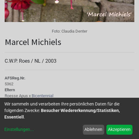
Foto:
Claudia Denter
Marcel Michiels
C.W.P. Roes /
NL
/
2003
AFS
Reg.Nr.
5362
Eltern
Roesse Apus x
Bicentennial
Tubus
Wir sammeln und verarbeiten Ihre persönlichen Daten für die
Kischrot
folgenden Zwecke:
Besucher Wiedererkennung/Statistiken,
Sepalen
Essentiell
.
kirschrot
Korolle/Petalen
Einstellungen
...
Ablehnen
Akzeptieren
kirschrot, mit hellerer Flammung
Knospe/Blüte