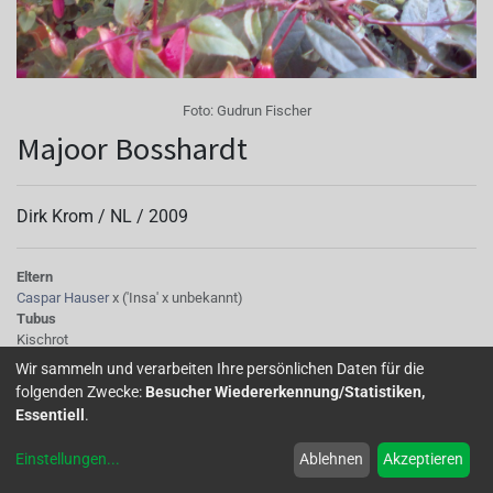
Foto:
Gudrun Fischer
Majoor Bosshardt
Dirk Krom /
NL
/
2009
Eltern
Caspar Hauser
x ('Insa' x unbekannt)
Tubus
Kischrot
Sepalen
Wir sammeln und verarbeiten Ihre persönlichen Daten für die
kirschrot
folgenden Zwecke:
Besucher Wiedererkennung/Statistiken,
Korolle/Petalen
Essentiell
.
schwarz-aubergine, verändert sich zu warmes Rot
Knospe/Blüte
Einstellungen
...
Ablehnen
Akzeptieren
Blüte mittelgroß
Wuchs