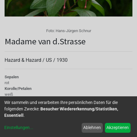
Foto:
Hans-Jürgen Schnur
Madame van d.Strasse
Hazard & Hazard /
US
/
1930
Sepalen
rot
Korolle/Petalen
weiß
Knospe/Blüte
Wir sammeln und verarbeiten Ihre persönlichen Daten für die
halb gefüllt, mittelgross
folgenden Zwecke:
Besucher Wiedererkennung/Statistiken,
Wuchs
Essentiell
.
stehend
Einstellungen
...
Ablehnen
Akzeptieren