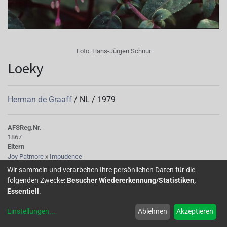
Foto:
Hans-Jürgen Schnur
Loeky
Herman de Graaff
/
NL
/
1979
AFS
Reg.Nr.
1867
Eltern
Joy Patmore
x
Impudence
Tubus
Wir sammeln und verarbeiten Ihre persönlichen Daten für die
karmesinrot
folgenden Zwecke:
Besucher Wiedererkennung/Statistiken,
Sepalen
Essentiell
.
Oberseite glänzend, karmesinrot, öffnen fast vollständig senkrecht auf
180°
Einstellungen
...
Ablehnen
Akzeptieren
Korolle/Petalen
rosa bis leicht lila, wenig zarte rote Streifen, öffnen sich komplett