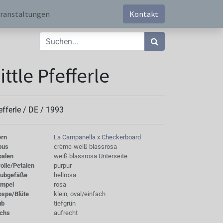
ranstaltungen
Kontakt
ittle Pfefferle
efferle /
DE
/
1993
ern
La Campanella
x
Checkerboard
bus
crème-weiß blassrosa
palen
weiß blassrosa Unterseite
olle/Petalen
purpur
aubgefäße
hellrosa
empel
rosa
ospe/Blüte
klein, oval/einfach
ub
tiefgrün
chs
aufrecht