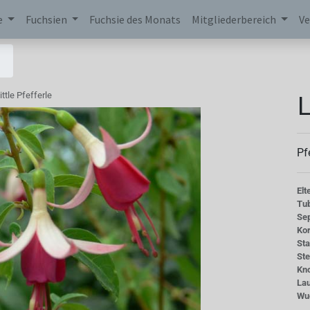
e
Fuchsien
Fuchsie des Monats
Mitgliederbereich
Ve
L
ittle Pfefferle
Pf
Elt
Tu
Se
Kor
St
St
Kn
La
Wu