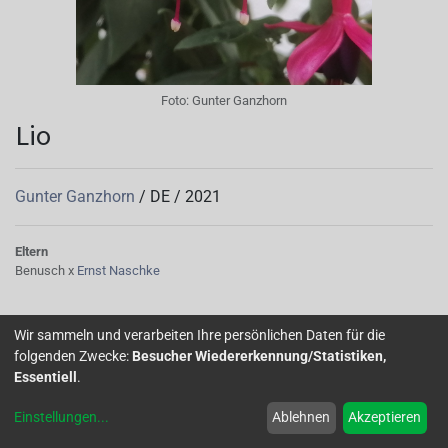
Foto:
Gunter Ganzhorn
Lio
Gunter Ganzhorn
/
DE
/
2021
Eltern
Benusch x
Ernst Naschke
Die Sorte wurde nach dem Enkelkind des Züchters benannt.
Wir sammeln und verarbeiten Ihre persönlichen Daten für die
folgenden Zwecke:
Besucher Wiedererkennung/Statistiken,
Home
Über uns
Galerie
Mitglied werden
Forum
Essentiell
.
Einstellungen
...
Ablehnen
Akzeptieren
Impressum
Datenschutz