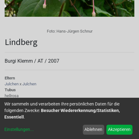
Foto:
Hans-Jürgen Schnur
Lindberg
Burgi Klemm /
AT
/
2007
Eltern
Julchen
x
Julchen
Tubus
hellrosa
Sepalen
Wir sammeln und verarbeiten Ihre persönlichen Daten für die
hellrosa mit grünen Spitzen, teilweise aufgebogen
folgenden Zwecke:
Besucher Wiedererkennung/Statistiken,
Korolle/Petalen
Essentiell
.
halbgeschlossen, lachsrosa
Staubgefäße
Einstellungen
...
Ablehnen
Akzeptieren
lachsrosa
Stempel