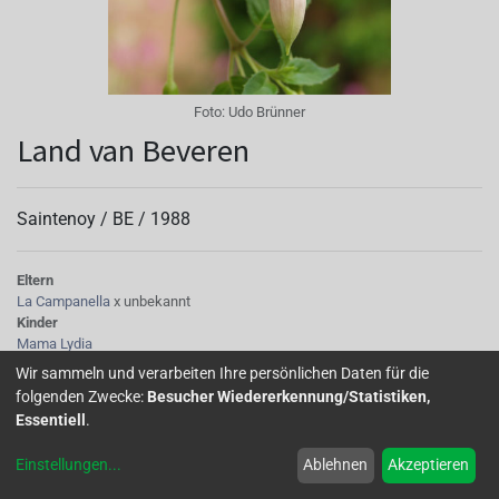
Foto:
Udo Brünner
Land van Beveren
Saintenoy /
BE
/
1988
Eltern
La Campanella
x unbekannt
Kinder
Mama Lydia
Tubus
Wir sammeln und verarbeiten Ihre persönlichen Daten für die
fast weiß
folgenden Zwecke:
Besucher Wiedererkennung/Statistiken,
Sepalen
Essentiell
.
fast weiß mit etwas rosa Schimmer, gelbgrüne Spitzen
Korolle/Petalen
Einstellungen
...
Ablehnen
Akzeptieren
dunkelkarminrot mit orange Schimmer
Staubgefäße