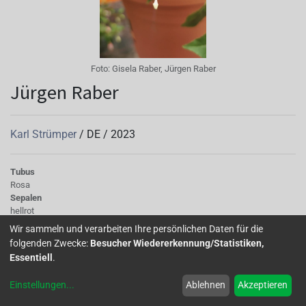
Foto:
Gisela Raber, Jürgen Raber
Jürgen Raber
Karl Strümper
/
DE
/
2023
Tubus
Rosa
Sepalen
hellrot
Korolle/Petalen
Wir sammeln und verarbeiten Ihre persönlichen Daten für die
hellviolett geflammt
folgenden Zwecke:
Besucher Wiedererkennung/Statistiken,
Staubgefäße
Essentiell
.
hellrot
Stempel
Einstellungen
...
Ablehnen
Akzeptieren
Weiß
Laub