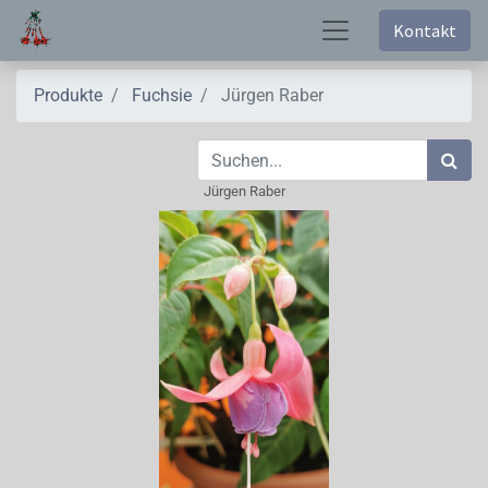
Kontakt
Produkte
Fuchsie
Jürgen Raber
Jürgen Raber