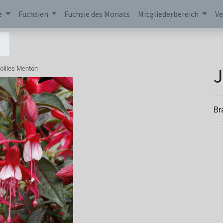
e
Fuchsien
Fuchsie des Monats
Mitgliederbereich
Ve
J
ollies Menton
Br