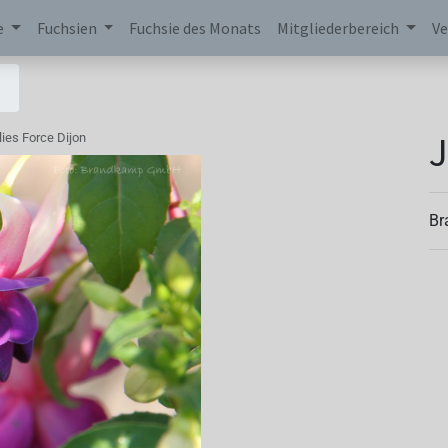
e
Fuchsien
Fuchsie des Monats
Mitgliederbereich
Ve
J
lies Force Dijon
Br