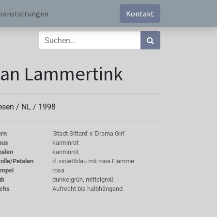
ranstaltungen
Kontakt
Jan Lammertink
esen /
NL
/
1998
ern
'Stadt Sittard' x 'Drama Girl'
bus
karminrot
palen
karminrot
olle/Petalen
d. violettblau mit rosa Flamme
empel
rosa
ub
dunkelgrün, mittelgroß
chs
Aufrecht bis halbhängend