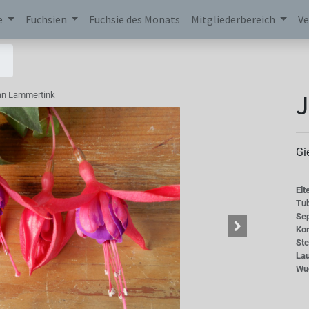
e
Fuchsien
Fuchsie des Monats
Mitgliederbereich
Ve
an Lammertink
Gi
Elt
Tu
Se
Kor
St
La
Wu