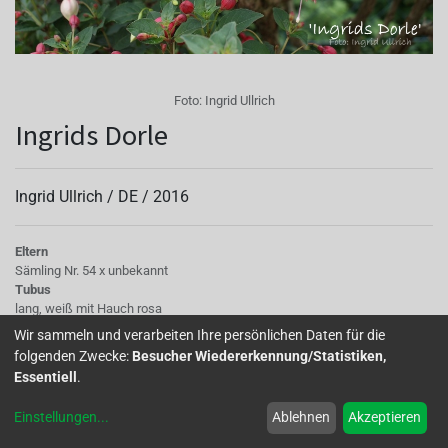
Foto:
Ingrid Ullrich
Ingrids Dorle
Ingrid Ullrich /
DE
/
2016
Eltern
Sämling Nr. 54 x unbekannt
Tubus
lang, weiß mit Hauch rosa
Sepalen
Wir sammeln und verarbeiten Ihre persönlichen Daten für die
Unterseite rosa gekreppt, mit grünen Spitzen, weiß
folgenden Zwecke:
Besucher Wiedererkennung/Statistiken,
Korolle/Petalen
Essentiell
.
blau-violett zum Verblühen hin ins Rosa gehend
Staubgefäße
Einstellungen
...
Ablehnen
Akzeptieren
rosa
Stempel