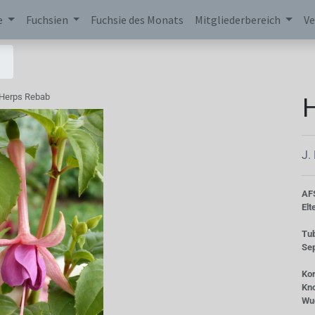
e
Fuchsien
Fuchsie des Monats
Mitgliederbereich
Ve
Herps Rebab
J.
AF
Elt
Tu
Se
Kor
Kn
Wu