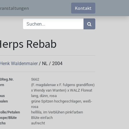
ranstaltungen
Kontakt
Herps Rebab
 Henk Waldenmaier
/
NL
/
2004
S
Reg.Nr.
5662
ern
(F. magdalenae x F. fulgens grandiflore)
x Wendy van Wanten) x WALZ Floreat
bus
lang, dünn, rosa
palen
grüne Spitzen hochgeschlagen, weiß-
rosa
olle/Petalen
helllila, im Verblühen pinkfarben
ospe/Blüte
Blüte einfach
chs
aufrecht