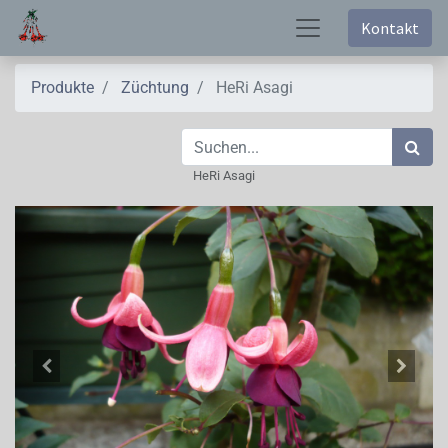
Kontakt
Produkte
Züchtung
HeRi Asagi
HeRi Asagi