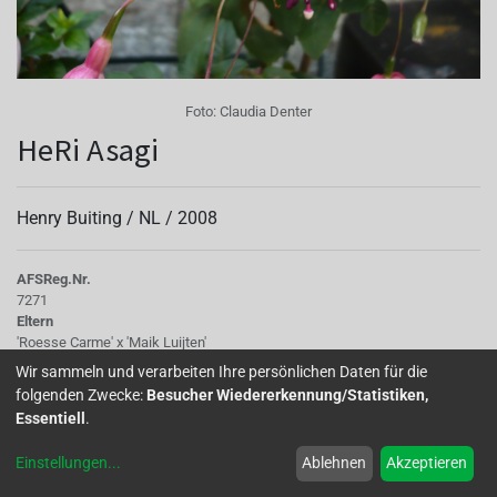
Foto:
Claudia Denter
HeRi Asagi
Henry Buiting /
NL
/
2008
AFS
Reg.Nr.
7271
Eltern
'Roesse Carme' x 'Maik Luijten'
Knospe/Blüte
Wir sammeln und verarbeiten Ihre persönlichen Daten für die
Blüte halbgefüllt
folgenden Zwecke:
Besucher Wiedererkennung/Statistiken,
Wuchs
Essentiell
.
Aufrecht bis halbhängend
Einstellungen
...
Ablehnen
Akzeptieren